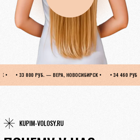
НОВОСИБИРСК •
• 34 460 РУБ. — ЛЮДМИЛА, ОРЕНБУРГ •
• 
KUPIM-VOLOSY.RU