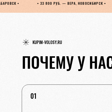
800 РУБ. — ВЕРА, НОВОСИБИРСК •
• 34 460 РУБ. — ЛЮ
KUPIM-VOLOSY.RU
ПОЧЕМУ У НА
01