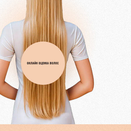
ОНЛАЙН ОЦЕНКА ВОЛОС
ОЙ ГОРОД
ОПЛАТИМ ТРАНСПОРТ
 налаженную сеть
Оплатим транспорт до
хмахерских в более
места проведения сделки
ородах России.
(в обе стороны).