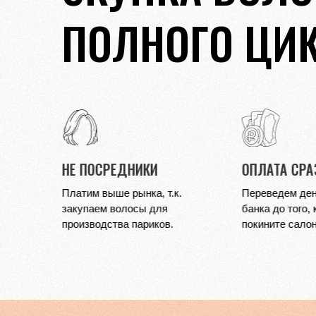
ПОЛНОГО ЦИ
ОПЛАТА СРАЗУ
ЧЕСТНАЯ ЦЕ
.
Переведем деньги на карту
Никогда не вво
банка до того, как Вы
заблуждение
покините салон.
нереалистичны