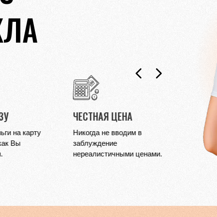
КЛА
НА
НЕ ВЫЧЕСЫВАЕМ
ЛЮБ
дим в
Оплачиваем 100%
Имеем
стоимости, не вычитаем
парик
ми ценами.
процент за короткие
200 г
волосы.