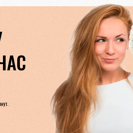
У
ЧАС
ИНУТ.