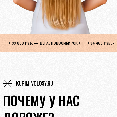
ВОСИБИРСК •
• 34 460 РУБ. — ЛЮДМИЛА, ОРЕНБУРГ •
• 2
KUPIM-VOLOSY.RU
ПОЧЕМУ У НАС
ДОРОЖЕ?