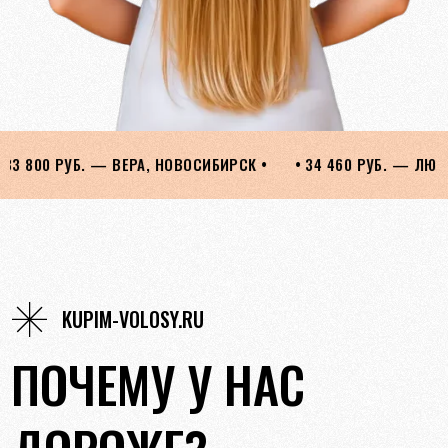
ИРСК •
• 34 460 РУБ. — ЛЮДМИЛА, ОРЕНБУРГ •
• 28 050
KUPIM-VOLOSY.RU
ПОЧЕМУ У НАС
ДОРОЖЕ?