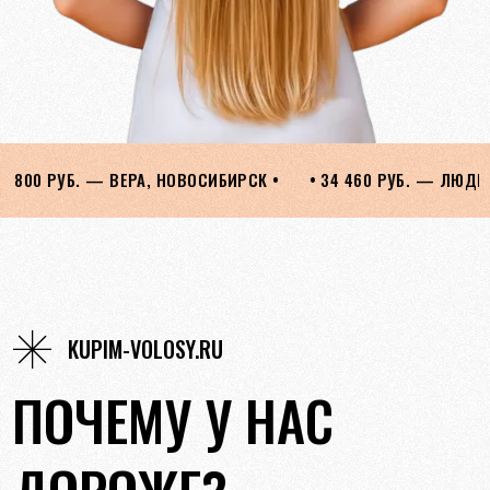
ИРСК •
• 34 460 РУБ. — ЛЮДМИЛА, ОРЕНБУРГ •
• 28 050 
KUPIM-VOLOSY.RU
ПОЧЕМУ У НАС
ДОРОЖЕ?